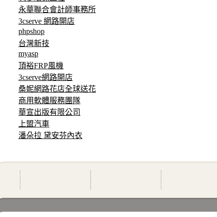
永華聯合會計師事務所
3cserve 網路開店
phpshop
台灣新技
myasp
頂裕FRP風機
3cserve網路開店
桑妮網路花店全球送花
商用軟體服務團隊
華宣出版有限公司
上盟汽車
潘朵拉 黛安芬內衣