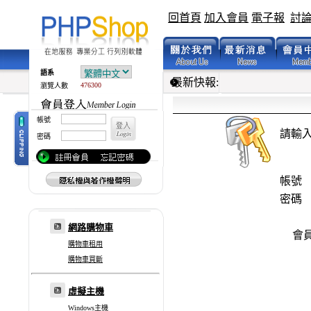
回首頁
加入會員
電子報
討
語系
最新快報:
476300
瀏覽人數
帳號
請輸
密碼
帳號
密碼
網路購物車
會
購物車租用
購物車買斷
虛擬主機
Windows主機